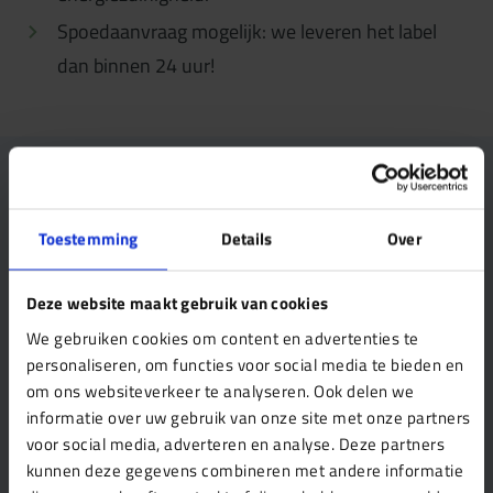
Spoedaanvraag mogelijk: we leveren het label
dan binnen 24 uur!
Vragen of hulp nodig?
Onze specialist staat voor je klaar!
Toestemming
Details
Over
Cyriel Cameron
Energielabel adviseur
Deze website maakt gebruik van cookies
We gebruiken cookies om content en advertenties te
personaliseren, om functies voor social media te bieden en
Offerte aanvragen
om ons websiteverkeer te analyseren. Ook delen we
informatie over uw gebruik van onze site met onze partners
voor social media, adverteren en analyse. Deze partners
+31 (0)850 16 04 40
kunnen deze gegevens combineren met andere informatie