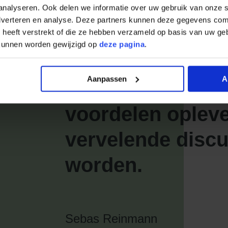
analyseren. Ook delen we informatie over uw gebruik van onze s
adverteren en analyse. Deze partners kunnen deze gegevens co
e heeft verstrekt of die ze hebben verzameld op basis van uw ge
 kunnen worden gewijzigd op
deze pagina
.
Aanpassen
A
Een bouwkundige
voordelen oplev
vervelende disc
worden.
Sebas Reinmann