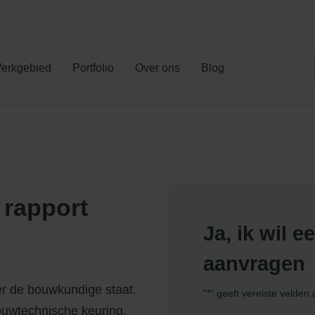
en
erkgebied
Portfolio
Over ons
Blog
 rapport
Ja, ik wil 
aanvragen
er de bouwkundige staat.
"
*
" geeft vereiste velden
ouwtechnische keuring,