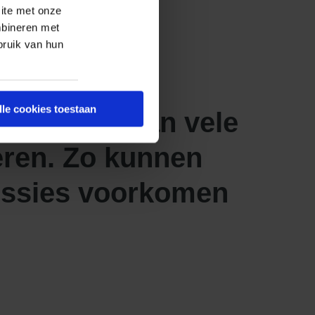
ite met onze
mbineren met
bruik van hun
lle cookies toestaan
 keuring kan vele
eren. Zo kunnen
ussies voorkomen