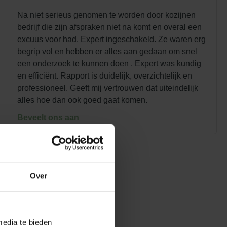
Na niet serieus genomen te worden door kozijnen
bedrijf die zijn afspraken niet na komt en overal een
excuus voor had. Expert ingeschakeld. Ze waren erg
begrip vol en hebben er alles aan gedaan om snel
een onderzoek te kunnen doen . Expert was kundig
en efficiënt. Rapport is duidelijk, overzichtelijk en
professioneel. Geeft mij vertrouwen dat uiteindelijk
alles hoe dan ook goed gaat komen.
Beveelt ons aan
Over
media te bieden