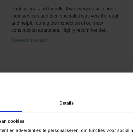
Professional and friendly. It was very easy to book
their services and their specialist was very thorough
and helpful during the inspection of our new
construction apartment. Highly recommended.
Beveelt ons aan
8.8
/ 10
Details
van cookies
nt en advertenties te personaliseren, om functies voor social 