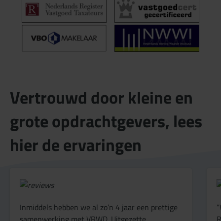
Vertrouwd door kleine en
grote opdrachtgevers, lees
hier de ervaringen
Inmiddels hebben we al zo’n 4 jaar een prettige
“
samenwerking met VRWD. Uitgezette
R