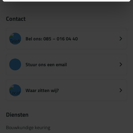
Contact
Bel ons: 085 – 016 04 40
Stuur ons een email
Waar zitten wij?
Diensten
Bouwkundige keuring