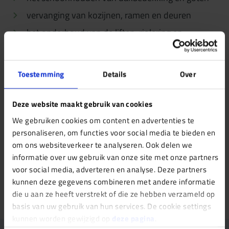
vervanging van kozijnen, ramen en deuren
het onderhoud van de liften, riolering en
mechanische ventilatie
het onderhoud van het schilderwerk voor al het
Toestemming
Details
Over
buitenhout
Deze website maakt gebruik van cookies
Heeft u vraag over het onderhoud, wie waarvoor
verantwoordelijk is? Of heeft u een heldere
We gebruiken cookies om content en advertenties te
personaliseren, om functies voor social media te bieden en
onderhoudsplanning nodig voor uw pand?
Neem
om ons websiteverkeer te analyseren. Ook delen we
contact met ons op
voor advies. Onze vakkundige
informatie over uw gebruik van onze site met onze partners
adviseurs staan u graag te woord.
voor social media, adverteren en analyse. Deze partners
kunnen deze gegevens combineren met andere informatie
die u aan ze heeft verstrekt of die ze hebben verzameld op
basis van uw gebruik van hun services. De cookie settings
kunnen worden gewijzigd op
deze pagina
.