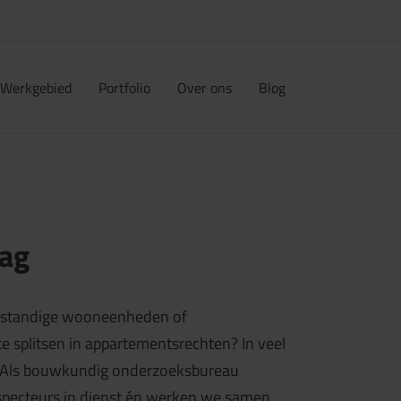
Werkgebied
Portfolio
Over ons
Blog
aag
elfstandige wooneenheden of
e splitsen in appartementsrechten? In veel
g. Als bouwkundig onderzoeksbureau
specteurs in dienst én werken we samen