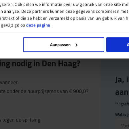
Sebas Reinmann
yseren. Ook delen we informatie over uw gebruik van onze site me
 en analyse. Deze partners kunnen deze gegevens combineren met
Bouwkundig inspecteur
verstrekt of die ze hebben verzameld op basis van uw gebruik van h
 gewijzigd op
deze pagina
.
Aanpassen
A
ing nodig in Den Haag?
Ja,
 wanneer:
aan
te onder de huurprijsgrens van € 900,07
"
*
" geef
Wat is 
tegen de splitsing.