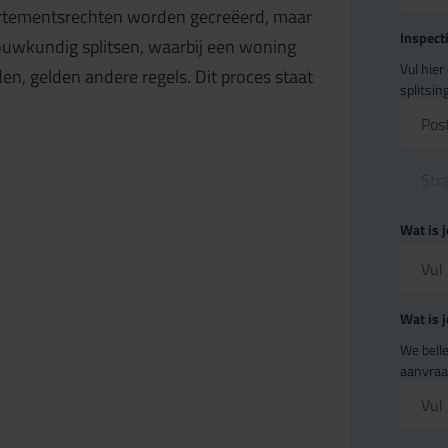
ppartementsrechten worden gecreëerd, maar
Inspect
ouwkundig splitsen, waarbij een woning
Vul hie
, gelden andere regels. Dit proces staat
splitsi
Wat is 
Wat is 
We belle
aanvraa