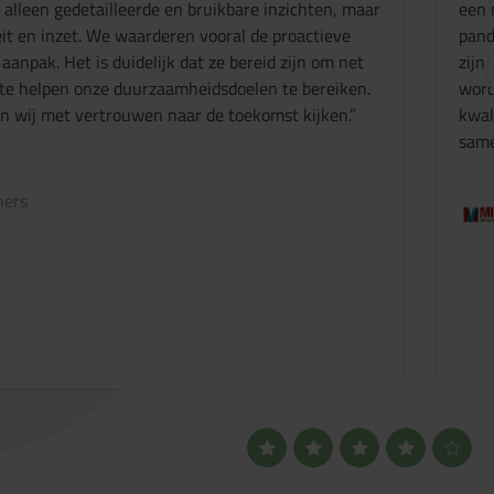
 alleen gedetailleerde en bruikbare inzichten, maar
een 
eit en inzet. We waarderen vooral de proactieve
pand
npak. Het is duidelijk dat ze bereid zijn om net
zijn
 te helpen onze duurzaamheidsdoelen te bereiken.
word
n wij met vertrouwen naar de toekomst kijken.”
kwal
same
ners