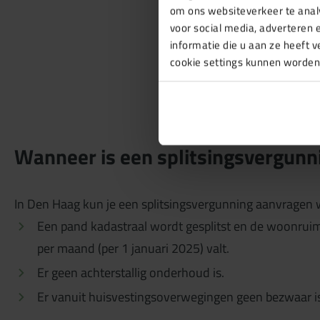
om ons websiteverkeer te anal
voor social media, adverteren
informatie die u aan ze heeft 
cookie settings kunnen worden
Wanneer is een splitsingsvergunn
In Den Haag kun je een splitsingsvergunning aanvragen
Een pand kadastraal wordt gesplitst en de woonruim
per maand (per 1 januari 2025) valt.
Er geen achterstallig onderhoud is.
Er vanuit huisvestingsoverwegingen geen bezwaar is 