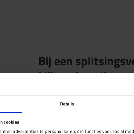
Bij een splitsing
kijken dan alleen 
dat je aanvraag te
klopt, dat voorkom
Details
afwijzing.
n cookies
t en advertenties te personaliseren, om functies voor social med