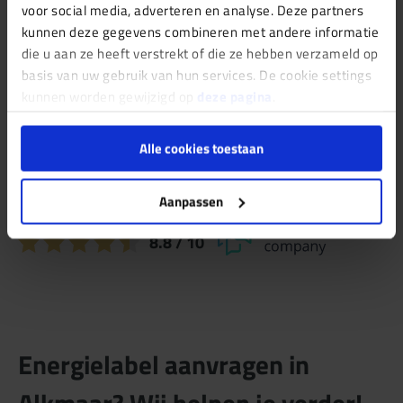
experts staan klaar om de ideale oplossing voor jouw
voor social media, adverteren en analyse. Deze partners
kunnen deze gegevens combineren met andere informatie
woning te vinden. Neem gerust contact met ons op!
die u aan ze heeft verstrekt of die ze hebben verzameld op
basis van uw gebruik van hun services. De cookie settings
kunnen worden gewijzigd op
deze pagina
.
Alle cookies toestaan
Vrijblijvende offerte aanvragen
Aanpassen
8.8
/ 10
Energielabel aanvragen in
Alkmaar? Wij helpen je verder!