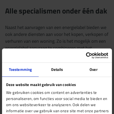
Alle specialismen onder één dak
Naast het aanvragen van een energielabel bieden we
ook andere diensten aan voor het kopen, verkopen of
verhuren van een woning. Zo is het mogelijk om een
energielabel aanvraag te combineren met het
opstellen van een huurpunten rapport (WWS), dat
inzicht biedt in zowel technische als energetische
verbeteringen.
Toestemming
Details
Over
Daarnaast staan we ook voor je klaar bij
Deze website maakt gebruik van cookies
bouwkundige keuringen
, hulp bij
We gebruiken cookies om content en advertenties te
omgevingsvergunningen
,
NEN 2580 metingen
en
personaliseren, om functies voor social media te bieden en
woningtaxaties
. Ook voor een
bouwkundig
om ons websiteverkeer te analyseren. Ook delen we
onderzoek
of
MJOP
kun je bij ons terecht. Onze
informatie over uw gebruik van onze site met onze partners