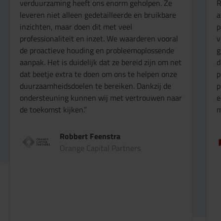
verduurzaming heeft ons enorm geholpen. Ze
R
leveren niet alleen gedetailleerde en bruikbare
a
inzichten, maar doen dit met veel
p
professionaliteit en inzet. We waarderen vooral
v
de proactieve houding en probleemoplossende
g
aanpak. Het is duidelijk dat ze bereid zijn om net
d
dat beetje extra te doen om ons te helpen onze
p
duurzaamheidsdoelen te bereiken. Dankzij de
p
ondersteuning kunnen wij met vertrouwen naar
e
de toekomst kijken.”
m
Robbert Feenstra
Orange Capital Partners