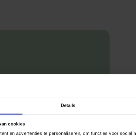
Woningen met ee
Details
blijken sneller 
die met een lager
van cookies
nt en advertenties te personaliseren, om functies voor social 