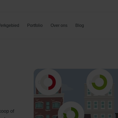
en
erkgebied
Portfolio
Over ons
Blog
koop of