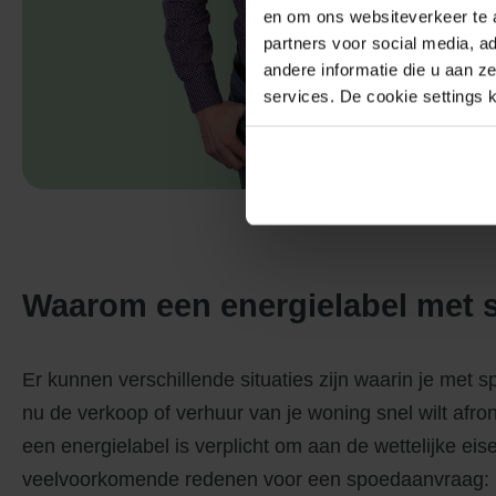
en om ons websiteverkeer te 
partners voor social media, 
andere informatie die u aan z
services. De cookie settings
Waarom een energielabel met
Er kunnen verschillende situaties zijn waarin je met s
nu de verkoop of verhuur van je woning snel wilt afrond
een energielabel is verplicht om aan de wettelijke eise
veelvoorkomende redenen voor een spoedaanvraag: