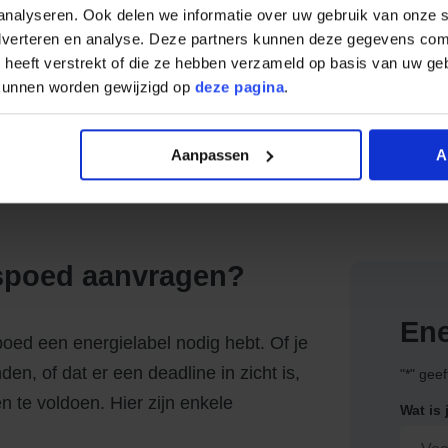
analyseren. Ook delen we informatie over uw gebruik van onze s
adverteren en analyse. Deze partners kunnen deze gegevens co
e heeft verstrekt of die ze hebben verzameld op basis van uw ge
Erno van Stuijvenberg
 kunnen worden gewijzigd op
deze pagina
.
Energielabel Adviseur
Aanpassen
A
 spoed aanvragen?
Ene
poed een energielabel nodig hebt. Of je
en, of dat er een deadline in zicht is,
"
*
" geef
n te voldoen. Hier zijn enkele
Wat is