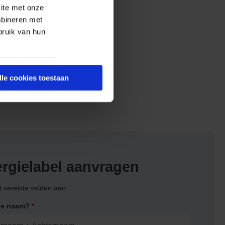
ite met onze
mbineren met
bruik van hun
lle cookies toestaan
rgielabel aanvragen
t vereiste velden aan
 je naam?
*