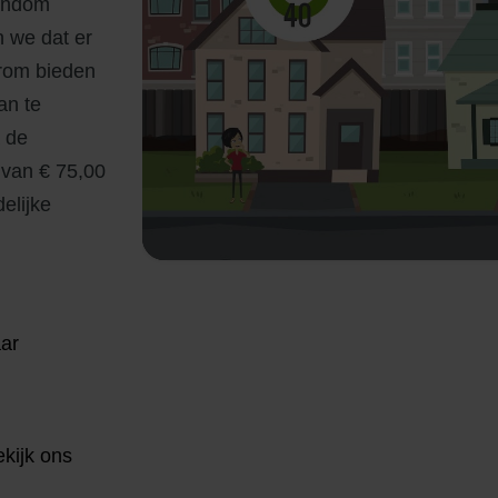
rondom
 we dat er
aarom bieden
an te
a de
 van € 75,00
elijke
ar
kijk ons