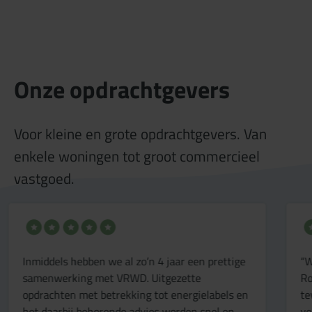
Onze opdrachtgevers
Voor kleine en grote opdrachtgevers. Van
enkele woningen tot groot commercieel
vastgoed.
“Wij werken al geruime tijd samen met Van
“
Roemburg & Woning Diagnose en we zijn zeer
r
tevreden. De deskundigheid in vastgoeddata en
v
verduurzaming heeft ons enorm geholpen. Ze
R