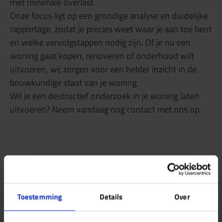
met minimale overlast.
Onze focus ligt op een grondige analyse en duidelijke
rapportage, zodat je precies weet waar je aan toe bent
en welke vervolgstappen nodig zijn. Of je nu een
woning gaat kopen, renoveren of onderhoud wilt
uitvoeren, wij zorgen voor een helder inzicht in de
bouwkundige staat van je woning.
Wil je een destructief onderzoek in je woning laten
uitvoeren? Neem vandaag nog contact met ons op.
Alle specialismen onder één dak
Toestemming
Details
Over
Naast destructief onderzoek kun je ook bij ons
terecht voor andere diensten omtrent het (ver)kopen