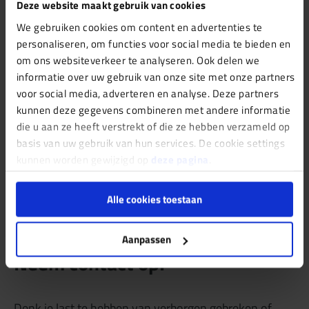
Deze website maakt gebruik van cookies
van een woning, waaronder een
bouwkundige
We gebruiken cookies om content en advertenties te
keuring
,
omgevingsvergunning
, een
NEN 2580
personaliseren, om functies voor social media te bieden en
meting
, het aanvragen van een
energielabel
en een
om ons websiteverkeer te analyseren. Ook delen we
taxatie
voor je huis. Hulp nodig voor een bouwkundig
informatie over uw gebruik van onze site met onze partners
onderzoek of een
MJOP
? Ook dan staan de experts
voor social media, adverteren en analyse. Deze partners
van Keuringsdienst voor Wonen voor je klaar. Neem
kunnen deze gegevens combineren met andere informatie
contact met ons op; wij komen graag tot de beste
die u aan ze heeft verstrekt of die ze hebben verzameld op
basis van uw gebruik van hun services. De cookie settings
oplossing voor jouw woning.
kunnen worden gewijzigd op
deze pagina
.
Alle cookies toestaan
Destructief onderzoek nodig?
Aanpassen
Neem contact op!
Denk je last te hebben van verborgen gebreken of