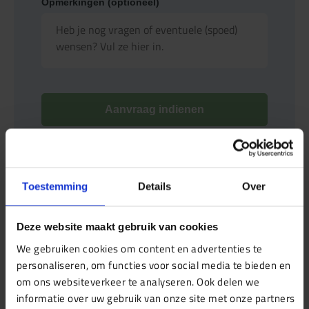
Opmerkingen (optioneel)
Aanvraag indienen
Toestemming
Details
Over
Deze website maakt gebruik van cookies
We gebruiken cookies om content en advertenties te
personaliseren, om functies voor social media te bieden en
om ons websiteverkeer te analyseren. Ook delen we
Bespaar tijd en geld, vraag meerdere diensten
informatie over uw gebruik van onze site met onze partners
tegelijk aan! Je profiteert hiermee van een efficiëntere