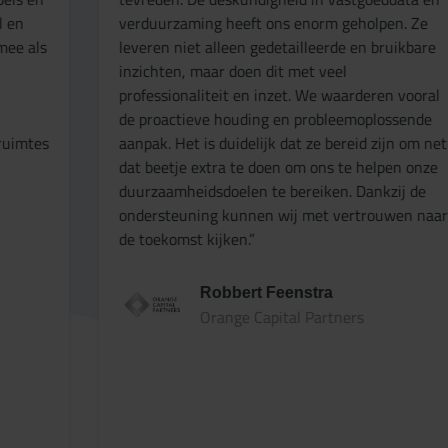
verduurzaming heeft ons enorm geholpen. Ze
R
leveren niet alleen gedetailleerde en bruikbare
a
inzichten, maar doen dit met veel
p
professionaliteit en inzet. We waarderen vooral
v
de proactieve houding en probleemoplossende
g
aanpak. Het is duidelijk dat ze bereid zijn om net
d
dat beetje extra te doen om ons te helpen onze
p
duurzaamheidsdoelen te bereiken. Dankzij de
p
ondersteuning kunnen wij met vertrouwen naar
e
de toekomst kijken.”
m
Robbert Feenstra
Orange Capital Partners