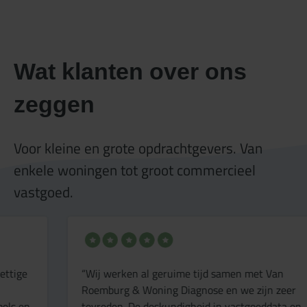
Wat klanten over ons
zeggen
Voor kleine en grote opdrachtgevers. Van
enkele woningen tot groot commercieel
vastgoed.
“Wij werken al geruime tijd samen met Van
“
Roemburg & Woning Diagnose en we zijn zeer
r
tevreden. De deskundigheid in vastgoeddata en
v