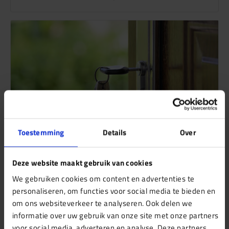
Toestemming
Details
Over
Wat betekent je energielabel voor je
Deze website maakt gebruik van cookies
WWS-punten?
We gebruiken cookies om content en advertenties te
personaliseren, om functies voor social media te bieden en
Je energielabel telt direct mee in de WWS-
om ons websiteverkeer te analyseren. Ook delen we
puntentelling van je huurwoning. Een beter label
informatie over uw gebruik van onze site met onze partners
levert meer punten op, een slecht…
voor social media, adverteren en analyse. Deze partners