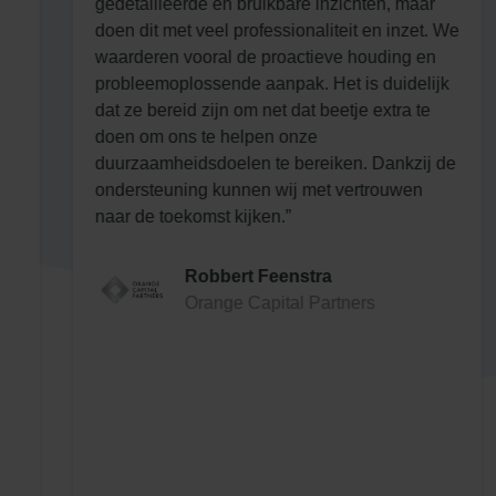
gedetailleerde en bruikbare inzichten, maar
w
doen dit met veel professionaliteit en inzet. We
A
waarderen vooral de proactieve houding en
v
probleemoplossende aanpak. Het is duidelijk
g
dat ze bereid zijn om net dat beetje extra te
A
doen om ons te helpen onze
p
duurzaamheidsdoelen te bereiken. Dankzij de
p
ondersteuning kunnen wij met vertrouwen
i
naar de toekomst kijken.”
o
Robbert Feenstra
Orange Capital Partners