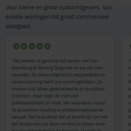
Voor kleine en grote opdrachtgevers. Van
enkele woningen tot groot commercieel
vastgoed.
“Wij werken al geruime tijd samen met Van
“
Roemburg & Woning Diagnose en we zijn zeer
r
tevreden. De deskundigheid in vastgoeddata en
v
verduurzaming heeft ons enorm geholpen. Ze
R
leveren niet alleen gedetailleerde en bruikbare
a
inzichten, maar doen dit met veel
p
professionaliteit en inzet. We waarderen vooral
v
de proactieve houding en probleemoplossende
g
aanpak. Het is duidelijk dat ze bereid zijn om net
d
dat beetje extra te doen om ons te helpen onze
p
duurzaamheidsdoelen te bereiken. Dankzij de
p