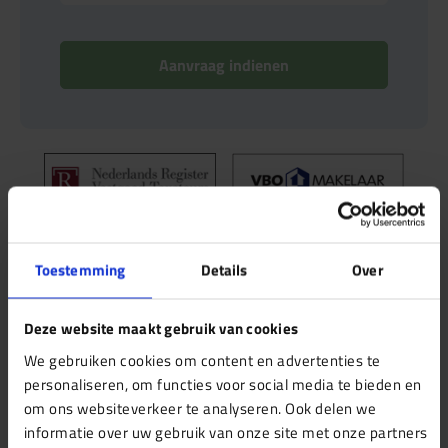
Aanvraag indienen
Toestemming
Details
Over
Bespaar tijd en geld, vraag meerdere diensten
Deze website maakt gebruik van cookies
tegelijk aan! Je profiteert hiermee van een efficiëntere
We gebruiken cookies om content en advertenties te
afhandeling en een gecoördineerde aanpak.
personaliseren, om functies voor social media te bieden en
om ons websiteverkeer te analyseren. Ook delen we
informatie over uw gebruik van onze site met onze partners