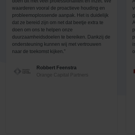
doen dit met veel professionaliteit en inzet. We
A
waarderen vooral de proactieve houding en
v
probleemoplossende aanpak. Het is duidelijk
g
dat ze bereid zijn om net dat beetje extra te
A
doen om ons te helpen onze
p
duurzaamheidsdoelen te bereiken. Dankzij de
p
ondersteuning kunnen wij met vertrouwen
i
naar de toekomst kijken.”
o
Robbert Feenstra
Orange Capital Partners