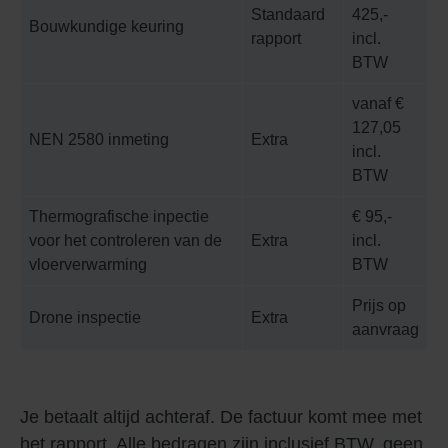
Standaard
425,-
Bouwkundige keuring
rapport
incl.
BTW
vanaf €
127,05
NEN 2580 inmeting
Extra
incl.
BTW
Thermografische inpectie
€ 95,-
voor het controleren van de
Extra
incl.
vloerverwarming
BTW
Prijs op
Drone inspectie
Extra
aanvraag
Je betaalt altijd achteraf. De factuur komt mee met
het rapport. Alle bedragen zijn inclusief BTW, geen