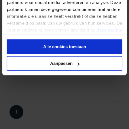
partners voor social media, adverteren en analyse. Deze
partners kunnen deze gegevens combineren met andere
informatie die u aan ze heeft verstrekt of die ze hebben
verzameld op basis van uw gebruik van hun services. De
cookie settings kunnen worden gewijzigd op
deze pagina
.
Bespaar tijd en geld, vraag meerdere diensten
Alle cookies toestaan
tegelijk aan! Je profiteert hiermee van een
efficiëntere afhandeling en een gecoördineerde
Aanpassen
aanpak.
1