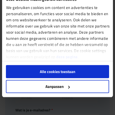
bouwkundige keuring
We gebruiken cookies om content en advertenties te
personaliseren, om functies voor social media te bieden en
aanvragen
om ons websiteverkeer te analyseren. Ook delen we
informatie over uw gebruik van onze site met onze partners
"
*
" geeft vereiste velden aan
voor social media, adverteren en analyse. Deze partners
Wat is je naam?
*
kunnen deze gegevens combineren met andere informatie
die u aan ze heeft verstrekt of die ze hebben verzameld op
basis van uw gebruik van hun services. De cookie settings
kunnen worden gewijzigd op
deze pagina
.
Inspectieadres: vul je postcode en huisnummer in
*
Vul hier de adresgegevens in van de woning of pand
Alle cookies toestaan
waar de bouwkundige keuring gedaan dient te worden.
Aanpassen
Wat is je e-mailadres?
*