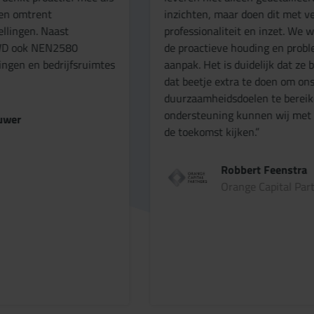
inzichten, maar doen dit met veel
p
professionaliteit en inzet. We waarderen vooral
v
de proactieve houding en probleemoplossende
g
aanpak. Het is duidelijk dat ze bereid zijn om net
d
dat beetje extra te doen om ons te helpen onze
p
duurzaamheidsdoelen te bereiken. Dankzij de
p
ondersteuning kunnen wij met vertrouwen naar
e
de toekomst kijken.”
m
Robbert Feenstra
Orange Capital Partners