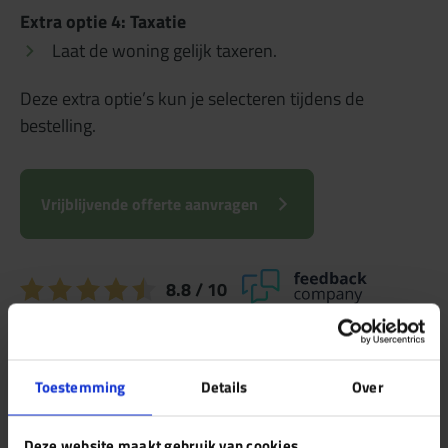
Extra optie 4: Taxatie
Laat de woning gelijk taxeren.
Deze extra optie’s kun je selecteren tijdens de
bestelling.
Vrijblijvende offerte aanvragen
8.8
/ 10
Toestemming
Details
Over
Ja, ik wil een
Deze website maakt gebruik van cookies