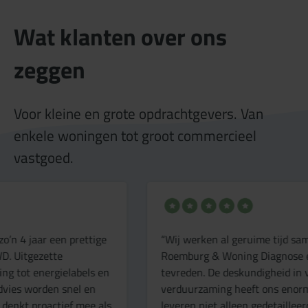
Wat klanten over ons
zeggen
Voor kleine en grote opdrachtgevers. Van
enkele woningen tot groot commercieel
vastgoed.
“Wij werken al geruime tijd samen met Van
“
Roemburg & Woning Diagnose en we zijn zeer
r
tevreden. De deskundigheid in vastgoeddata en
v
verduurzaming heeft ons enorm geholpen. Ze
R
leveren niet alleen gedetailleerde en bruikbare
a