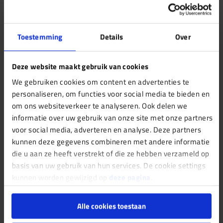
product kunt u een klacht indienen. Deze klacht kunt
u op twee manieren indienen.
Toestemming
Details
Over
Per post:
T.a.v. Keuringsdienst voor Wonen
Deze website maakt gebruik van cookies
Nieuwendammerdijk 526M14, 1023 BX Amsterdam
We gebruiken cookies om content en advertenties te
personaliseren, om functies voor social media te bieden en
om ons websiteverkeer te analyseren. Ook delen we
Per mail:
informatie over uw gebruik van onze site met onze partners
info@keuringsdienstvoorwonen.nl
voor social media, adverteren en analyse. Deze partners
kunnen deze gegevens combineren met andere informatie
die u aan ze heeft verstrekt of die ze hebben verzameld op
basis van uw gebruik van hun services. De cookie settings
Staat uw vraag er niet tussen?
kunnen worden gewijzigd op
deze pagina
.
Als u vraag hierboven niet staat kunt u altijd contact
Alle cookies toestaan
opnemen met ons.