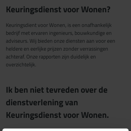
Keuringsdienst voor Wonen?
Keuringsdient voor Wonen, is een onafhankelijk
bedrijf met ervaren ingenieurs, bouwkundige en
adviseurs. Wij bieden onze diensten aan voor een
heldere en eerlijke prijzen zonder verrassingen
achteraf. Onze rapporten zijn duidelijk en
overzichtelijk.
Ik ben niet tevreden over de
dienstverlening van
Keuringsdienst voor Wonen.
Als u niet tevreden bent over onze dienstverlening of