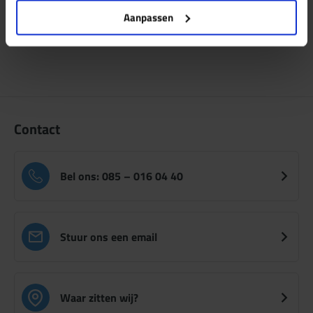
Telefoon:
085-016 0440
Aanpassen
of per mail:
info@keuringsdienstvoorwonen.nl
Contact
Bel ons: 085 – 016 04 40
Stuur ons een email
Waar zitten wij?