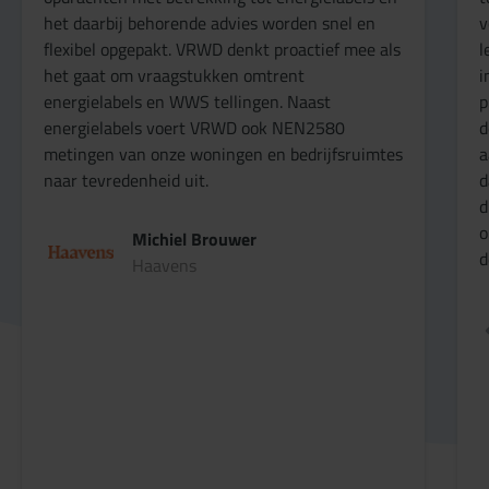
verduurzaming heeft ons enorm geholpen. Ze
leveren niet alleen gedetailleerde en bruikbare
inzichten, maar doen dit met veel
professionaliteit en inzet. We waarderen vooral
de proactieve houding en probleemoplossende
aanpak. Het is duidelijk dat ze bereid zijn om net
dat beetje extra te doen om ons te helpen onze
duurzaamheidsdoelen te bereiken. Dankzij de
ondersteuning kunnen wij met vertrouwen naar
de toekomst kijken.”
Robbert Feenstra
Orange Capital Partners