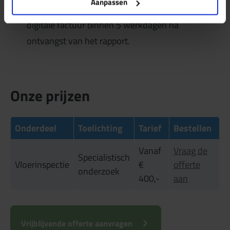
Aanpassen
U betaalt bij ons altijd achteraf ! U ontvangt de
digitale factuur binnen 5 werkdagen na
ontvangst van het rapport.
Onze prijzen
Onderdeel
Toelichting
Tarief
Bestellen
Vanaf
Vraag de
Specialistisch
Vloerinspectie
€
offerte
onderzoek
400,-
aan
Vrijblijvende offerte aanvragen