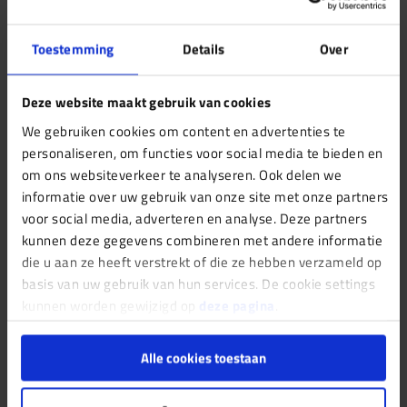
kunnen wij tijdens de inspectie een
kruipluik/inspectieluik aanbrengen. Vraag naar de
Toestemming
Details
Over
kosten en mogelijkheid tijdens uw bestelling.
Deze website maakt gebruik van cookies
De inspectie in 4 stappen:
We gebruiken cookies om content en advertenties te
personaliseren, om functies voor social media te bieden en
om ons websiteverkeer te analyseren. Ook delen we
De inspecteur komt op het afgesproken moment
informatie over uw gebruik van onze site met onze partners
naar het pand dat u geïnspecteerd wilt hebben.
voor social media, adverteren en analyse. Deze partners
kunnen deze gegevens combineren met andere informatie
Voor afgaand aan de inspectie, zal de inspectie
die u aan ze heeft verstrekt of die ze hebben verzameld op
methode besproken worden.
basis van uw gebruik van hun services. De cookie settings
kunnen worden gewijzigd op
deze pagina
.
Na de inspectie op locatie werken wij het rapport
op kantoor verder uit. U krijgt vervolgens het
Alle cookies toestaan
rapport digitaal toegestuurd, compleet met foto:´s
en duidelijke teksten.