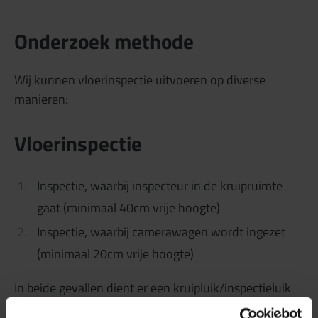
Onderzoek methode
Wij kunnen vloerinspectie uitvoeren op diverse
manieren:
Vloerinspectie
Inspectie, waarbij inspecteur in de kruipruimte
gaat (minimaal 40cm vrije hoogte)
Inspectie, waarbij camerawagen wordt ingezet
(minimaal 20cm vrije hoogte)
In beide gevallen dient er een kruipluik/inspectieluik
aanwezig te zijn. Is er geen kruipluik/inspectieluik dan