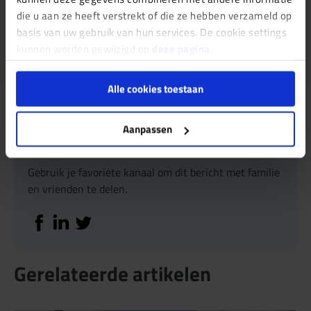
+31 (0)850 16 04 40
die u aan ze heeft verstrekt of die ze hebben verzameld op
basis van uw gebruik van hun services. De cookie settings
kunnen worden gewijzigd op
deze pagina
.
info@keuringsdienstvoorwonen.nl
Alle cookies toestaan
Aanpassen
Deel dit bericht
Gebruik je favoriete kanaal om dit bericht met familie
en vrienden te delen.
Deel op Facebook
Deel op Linkedin
Deel op Twitter
Gerelateerde artikelen