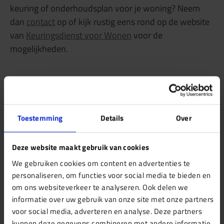
keuring of onderhoudsplan voor je woning? Neem
dan
contact
op of kijk rustig eens rond op de website
van
Keuringsdienst voor Wonen
voor de
mogelijkheden.
Vragen of hulp nodig?
Onze specialist staat voor je klaar!
Toestemming
Details
Over
Esther van der Vegt
Deze website maakt gebruik van cookies
Binnendienst ondersteuner
We gebruiken cookies om content en advertenties te
personaliseren, om functies voor social media te bieden en
om ons websiteverkeer te analyseren. Ook delen we
Offerte aanvragen
informatie over uw gebruik van onze site met onze partners
voor social media, adverteren en analyse. Deze partners
kunnen deze gegevens combineren met andere informatie