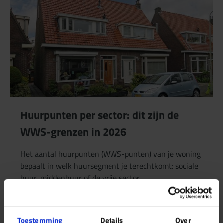
Huurpunten per sector: dit zijn de
WWS-grenzen in 2026
Het aantal huurpunten (WWS-punten) van je woning
bepaalt in welk huursegment je terechtkomt: sociale
huur, middenhuur of de vrije sector.…
Toestemming
Details
Over