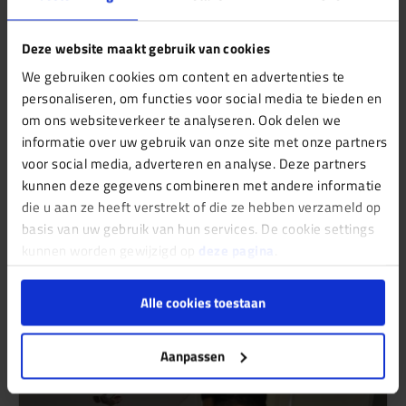
Deze website maakt gebruik van cookies
We gebruiken cookies om content en advertenties te
personaliseren, om functies voor social media te bieden en
om ons websiteverkeer te analyseren. Ook delen we
informatie over uw gebruik van onze site met onze partners
voor social media, adverteren en analyse. Deze partners
kunnen deze gegevens combineren met andere informatie
Wat betekent je energielabel voor je
die u aan ze heeft verstrekt of die ze hebben verzameld op
basis van uw gebruik van hun services. De cookie settings
WWS-punten?
kunnen worden gewijzigd op
deze pagina
.
Je energielabel telt direct mee in de WWS-
puntentelling van je huurwoning. Een beter label
Alle cookies toestaan
levert meer punten op, een slecht…
Aanpassen