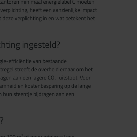
e kantoren minimaal energielabel C moeten
verplichting, heeft een aanzienlijke impact
deze verplichting in en wat betekent het
chting ingesteld?
rgie-efficiëntie van bestaande
regel streeft de overheid ernaar om het
jdragen aan een lagere CO₂-uitstoot. Voor
aamheid en kostenbesparing op de lange
en hun steentje bijdragen aan een
n?
van 100 m² of meer minimaal een