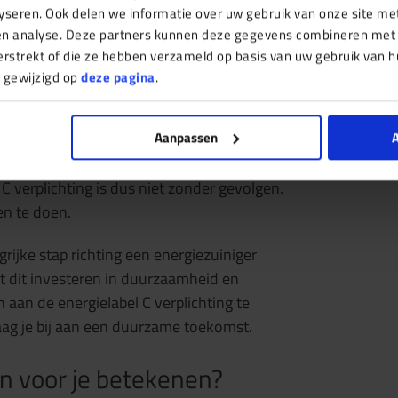
 treffen om energie te besparen.
yseren. Ook delen we informatie over uw gebruik van onze site me
 en analyse. Deze partners kunnen deze gegevens combineren met
energielabel C
verstrekt of die ze hebben verzameld op basis van uw gebruik van h
 gewijzigd op
deze pagina
.
Aanpassen
A
elabel C verplichting riskeren sancties.
m de ruimte te sluiten voor
 C verplichting is dus niet zonder gevolgen.
en te doen.
grijke stap richting een energiezuiniger
t dit investeren in duurzaamheid en
aan de energielabel C verplichting te
raag je bij aan een duurzame toekomst.
n voor je betekenen?