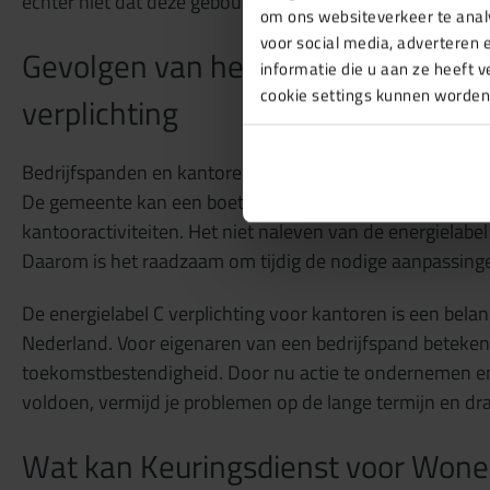
echter niet dat deze gebouwen geen maatregelen kunnen
om ons websiteverkeer te anal
voor social media, adverteren
Gevolgen van het niet voldoen aan 
informatie die u aan ze heeft 
cookie settings kunnen worden
verplichting
Bedrijfspanden en kantoren die niet voldoen aan de energi
De gemeente kan een boete opleggen of zelfs besluiten o
kantooractiviteiten. Het niet naleven van de energielabel
Daarom is het raadzaam om tijdig de nodige aanpassing
De energielabel C verplichting voor kantoren is een belan
Nederland. Voor eigenaren van een bedrijfspand beteken
toekomstbestendigheid. Door nu actie te ondernemen en 
voldoen, vermijd je problemen op de lange termijn en d
Wat kan Keuringsdienst voor Wone