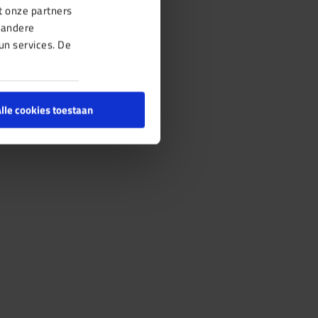
t onze partners
 andere
un services. De
lle cookies toestaan