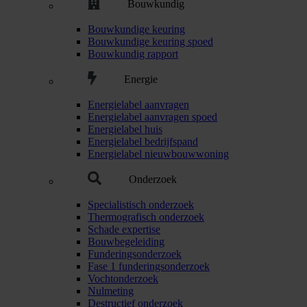
Bouwkundig
Bouwkundige keuring
Bouwkundige keuring spoed
Bouwkundig rapport
Energie
Energielabel aanvragen
Energielabel aanvragen spoed
Energielabel huis
Energielabel bedrijfspand
Energielabel nieuwbouwwoning
Onderzoek
Specialistisch onderzoek
Thermografisch onderzoek
Schade expertise
Bouwbegeleiding
Funderingsonderzoek
Fase 1 funderingsonderzoek
Vochtonderzoek
Nulmeting
Destructief onderzoek